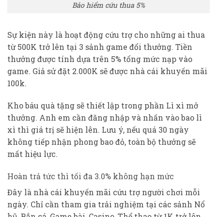
Bảo hiểm cứu thua 5%
Sự kiện này là hoạt động cứu trợ cho những ai thua
từ 500K trở lên tại 3 sảnh game đổi thưởng. Tiền
thưởng được tính dựa trên 5% tổng mức nạp vào
game. Giả sử đặt 2.000K sẽ được nhà cái khuyến mãi
100k.
Kho báu quà tặng sẽ thiết lập trong phần Lì xì mở
thưởng. Anh em cần đăng nhập và nhấn vào bao lì
xì thì giá trị sẽ hiện lên. Lưu ý, nếu quá 30 ngày
không tiếp nhận phong bao đỏ, toàn bộ thưởng sẽ
mất hiệu lực.
Hoàn trả tức thì tối đa 3.0% không hạn mức
Đây là nhà cái khuyến mãi cứu trợ người chơi mỗi
ngày. Chỉ cần tham gia trải nghiệm tại các sảnh Nổ
hũ, Bắn cá, Game bài, Casino, Thể thao từ 1K trở lên