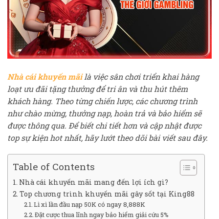
Nhà cái khuyến mãi
là việc sân chơi triển khai hàng
loạt ưu đãi tặng thưởng để tri ân và thu hút thêm
khách hàng. Theo từng chiến lược, các chương trình
như chào mừng, thưởng nạp, hoàn trả và bảo hiểm sẽ
được thông qua. Để biết chi tiết hơn và cập nhật được
top sự kiện hot nhất, hãy lướt theo dõi bài viết sau đây.
Table of Contents
Nhà cái khuyến mãi mang đến lợi ích gì?
Top chương trình khuyến mãi gây sốt tại King88
Lì xì lần đầu nạp 50K có ngay 8,888K
Đặt cược thua lĩnh ngay bảo hiểm giải cứu 5%