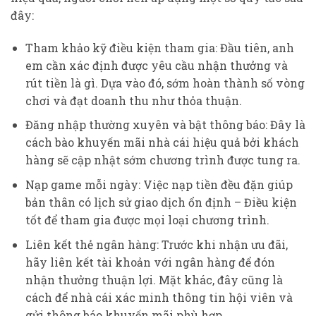
đây:
Tham khảo kỹ điều kiện tham gia: Đầu tiên, anh
em cần xác định được yêu cầu nhận thưởng và
rút tiền là gì. Dựa vào đó, sớm hoàn thành số vòng
chơi và đạt doanh thu như thỏa thuận.
Đăng nhập thường xuyên và bật thông báo: Đây là
cách bào khuyến mãi nhà cái hiệu quả bởi khách
hàng sẽ cập nhật sớm chương trình được tung ra.
Nạp game mỗi ngày: Việc nạp tiền đều đặn giúp
bản thân có lịch sử giao dịch ổn định – Điều kiện
tốt để tham gia được mọi loại chương trình.
Liên kết thẻ ngân hàng: Trước khi nhận ưu đãi,
hãy liên kết tài khoản với ngân hàng để đón
nhận thưởng thuận lợi. Mặt khác, đây cũng là
cách để nhà cái xác minh thông tin hội viên và
gửi thông báo khuyến mãi phù hợp.