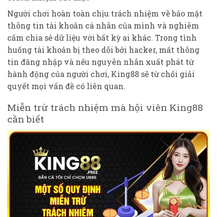
Người chơi hoàn toàn chịu trách nhiệm về bảo mật
thông tin tài khoản cá nhân của mình và nghiêm
cấm chia sẻ dữ liệu với bất kỳ ai khác. Trong tình
huống tài khoản bị theo dõi bởi hacker, mất thông
tin đăng nhập và nếu nguyên nhân xuất phát từ
hành động của người chơi, King88 sẽ từ chối giải
quyết mọi vấn đề có liên quan.
Miễn trừ trách nhiệm mà hội viên King88
cần biết