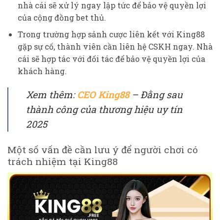
nhà cái sẽ xử lý ngay lập tức để bảo vệ quyền lợi
của cộng đồng bet thủ.
Trong trường hợp sảnh cược liên kết với King88
gặp sự cố, thành viên cần liên hệ CSKH ngay. Nhà
cái sẽ hợp tác với đối tác để bảo vệ quyền lợi của
khách hàng.
Xem thêm:
CEO King88
– Đằng sau
thành công của thương hiệu uy tín
2025
Một số vấn đề cần lưu ý để người chơi có
trách nhiệm tại King88