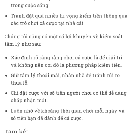
trong cuộc sống.
Tránh đặt quá nhiều hi vọng kiếm tiền thông qua
các trò chơi cá cược tại nhà cái.
Chúng tôi cũng có một số lời khuyên về kiểm soát
tâm lý như sau:
Xác định rõ ràng rằng chơi cá cược là để giải trí
và không nên coi đó là phương pháp kiếm tiền.
Giữ tâm lý thoải mái, nhàn nhã để tránh rủi ro
thua lỗ.
Chỉ đặt cược với số tiền người chơi có thể dễ dàng
chấp nhận mất.
Luôn nhớ về khoảng thời gian chơi mỗi ngày và
số tiền bạn đã dành để cá cược.
Tạm kết