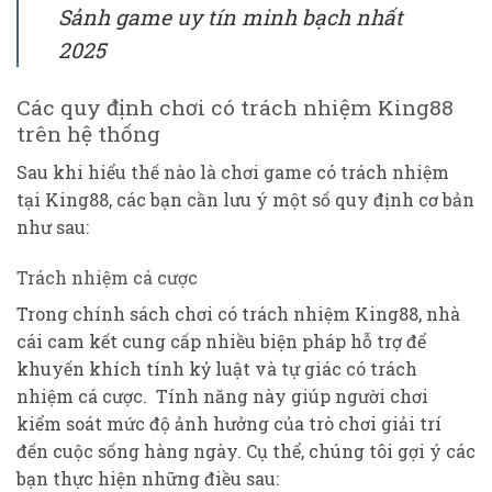
Sảnh game uy tín minh bạch nhất
2025
Các quy định chơi có trách nhiệm King88
trên hệ thống
Sau khi hiểu thế nào là chơi game có trách nhiệm
tại King88, các bạn cần lưu ý một số quy định cơ bản
như sau:
Trách nhiệm cá cược
Trong chính sách chơi có trách nhiệm King88, nhà
cái cam kết cung cấp nhiều biện pháp hỗ trợ để
khuyến khích tính kỷ luật và tự giác có trách
nhiệm cá cược. Tính năng này giúp người chơi
kiểm soát mức độ ảnh hưởng của trò chơi giải trí
đến cuộc sống hàng ngày. Cụ thể, chúng tôi gợi ý các
bạn thực hiện những điều sau: