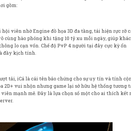
ơi gồm:
ội viên nhờ Engine đồ họa 3D đa tầng, tái hiện rực rỡ c
ô cùng hào phóng khi tặng 10 tỷ xu mỗi ngày, giúp khá
hông lo cạn vốn. Chế độ PvP 4 người tại đây cực kỳ ổn
à đầy kịch tính.
ượt tải, iCá là cái tên bảo chứng cho sự uy tín và tính cộ
ọa 2D+ vui nhộn nhưng game lại sở hữu hệ thống tương t
 viên mạnh mẽ. Đây là lựa chọn số một cho ai thích kết 
erver.