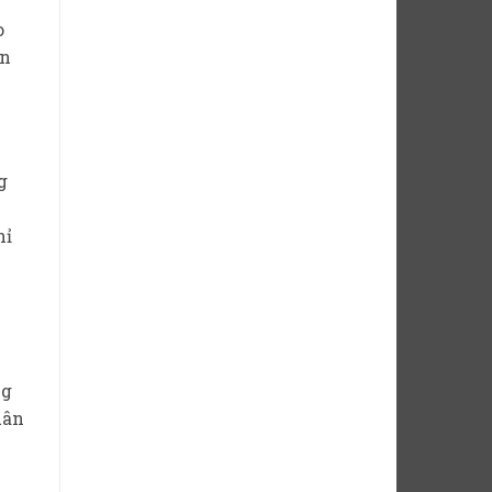
o
ìn
g
hỉ
ng
uân