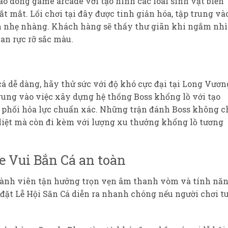
ào dòng game arcade với tạo hình các loài sinh vật biển
t mắt. Lối chơi tại đây được tinh giản hóa, tập trung và
h nhẹ nhàng. Khách hàng sẽ thấy thư giãn khi ngắm nh
an rực rỡ sắc màu.
 dễ dàng, hãy thử sức với độ khó cực đại tại Long Vươn
rung vào việc xây dựng hệ thống Boss khổng lồ với tạo
 phối hỏa lực chuẩn xác. Những trận đánh Boss không c
iệt mà còn đi kèm với lượng xu thưởng khổng lồ tương
 Vui Bắn Cá an toàn
hành viên tận hưởng trọn vẹn âm thanh vòm và tính nă
 đặt Lễ Hội Săn Cá diễn ra nhanh chóng nếu người chơi t