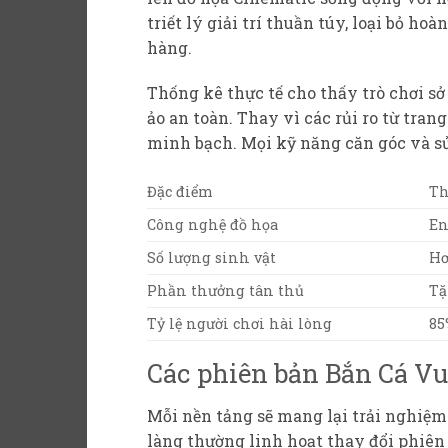
triết lý giải trí thuần túy, loại bỏ h
hàng.
Thống kê thực tế cho thấy trò chơi s
ảo an toàn. Thay vì các rủi ro từ tra
minh bạch. Mọi kỹ năng căn góc và sử
Đặc điểm
Th
Công nghệ đồ họa
En
Số lượng sinh vật
Hơ
Phần thưởng tân thủ
Tặ
Tỷ lệ người chơi hài lòng
85
Các phiên bản Bắn Cá Vu
Mỗi nền tảng sẽ mang lại trải nghiệm 
làng thường linh hoạt thay đổi phiên 