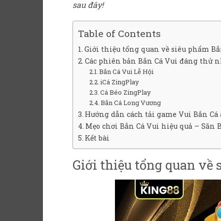
sau đây!
Table of Contents
Giới thiệu tổng quan về siêu phẩm Bắ
Các phiên bản Bắn Cá Vui đáng thử n
Bắn Cá Vui Lễ Hội
iCá ZingPlay
Cá Béo ZingPlay
Bắn Cá Long Vương
Hướng dẫn cách tải game Vui Bắn Cá 
Mẹo chơi Bắn Cá Vui hiệu quả – Săn 
Kết bài
Giới thiệu tổng quan về