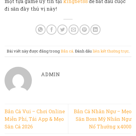
một tựa game uy tín tại
kingbet88
để bắt đầu cuộc
đi săn đầy thú vị này!
Bài viết này được đăng trong
Bắn cá
. Đánh dấu
liên kết thường trực
.
ADMIN
Bắn Cá Vui – Chơi Online
Bắn Cá Nhân Ngư – Mẹo
Miễn Phí, Tải App & Mẹo
Săn Boss Mỹ Nhân Ngư
Săn Cá 2026
Nổ Thưởng x4000