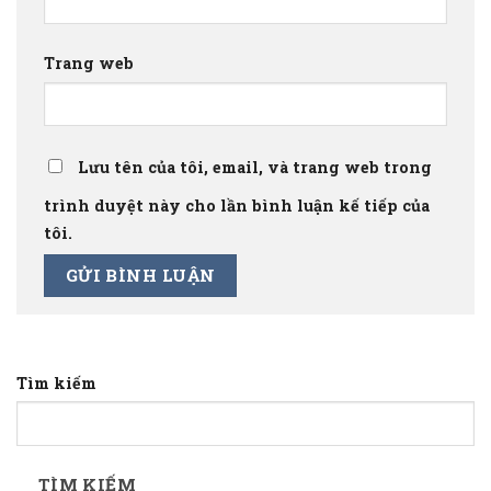
Trang web
Lưu tên của tôi, email, và trang web trong
trình duyệt này cho lần bình luận kế tiếp của
tôi.
Tìm kiếm
TÌM KIẾM