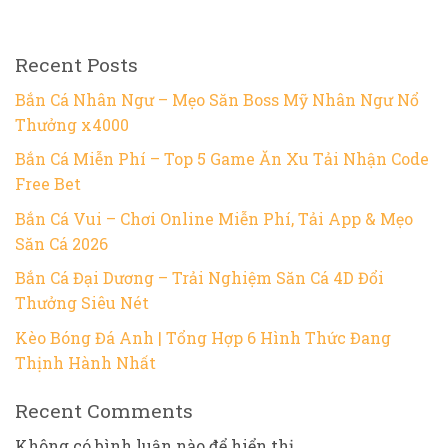
Recent Posts
Bắn Cá Nhân Ngư – Mẹo Săn Boss Mỹ Nhân Ngư Nổ
Thưởng x4000
Bắn Cá Miễn Phí – Top 5 Game Ăn Xu Tải Nhận Code
Free Bet
Bắn Cá Vui – Chơi Online Miễn Phí, Tải App & Mẹo
Săn Cá 2026
Bắn Cá Đại Dương – Trải Nghiệm Săn Cá 4D Đổi
Thưởng Siêu Nét
Kèo Bóng Đá Anh | Tổng Hợp 6 Hình Thức Đang
Thịnh Hành Nhất
Recent Comments
Không có bình luận nào để hiển thị.