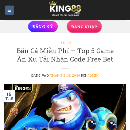
Bỏ
qua
nội
dung
ĐĂNG KÝ
ĐĂNG NHẬP
BẮN CÁ
Bắn Cá Miễn Phí – Top 5 Game
Ăn Xu Tải Nhận Code Free Bet
ĐĂNG VÀO
THÁNG 5 15, 2026
BỞI
ADMIN
15
Th5