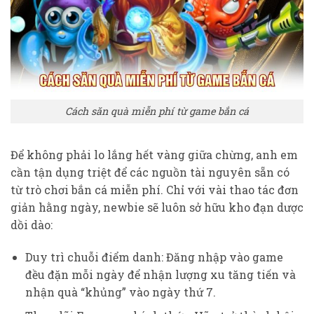
Cách săn quà miễn phí từ game bắn cá
Để không phải lo lắng hết vàng giữa chừng, anh em
cần tận dụng triệt để các nguồn tài nguyên sẵn có
từ trò chơi bắn cá miễn phí. Chỉ với vài thao tác đơn
giản hằng ngày, newbie sẽ luôn sở hữu kho đạn dược
dồi dào:
Duy trì chuỗi điểm danh: Đăng nhập vào game
đều đặn mỗi ngày để nhận lượng xu tăng tiến và
nhận quà “khủng” vào ngày thứ 7.