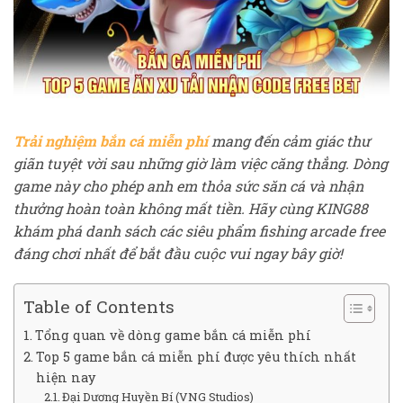
Trải nghiệm bắn cá miễn phí
mang đến cảm giác thư
giãn tuyệt vời sau những giờ làm việc căng thẳng. Dòng
game này cho phép anh em thỏa sức săn cá và nhận
thưởng hoàn toàn không mất tiền. Hãy cùng KING88
khám phá danh sách các siêu phẩm fishing arcade free
đáng chơi nhất để bắt đầu cuộc vui ngay bây giờ!
Table of Contents
Tổng quan về dòng game bắn cá miễn phí
Top 5 game bắn cá miễn phí được yêu thích nhất
hiện nay
Đại Dương Huyền Bí (VNG Studios)