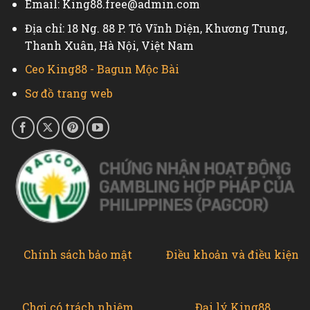
Email:
King88.free@admin.com
Địa chỉ: 18 Ng. 88 P. Tô Vĩnh Diện, Khương Trung,
Thanh Xuân, Hà Nội, Việt Nam
Ceo King88 - Bagun Mộc Bài
Sơ đồ trang web
Chính sách bảo mật
Điều khoản và điều kiện
Chơi có trách nhiệm
Đại lý King88