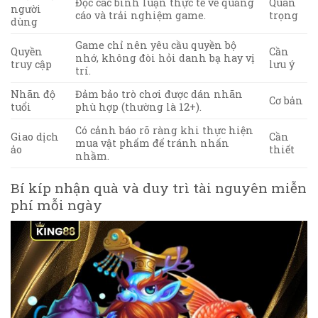
Đọc các bình luận thực tế về quảng
Quan
người
cáo và trải nghiệm game.
trọng
dùng
Game chỉ nên yêu cầu quyền bộ
Quyền
Cần
nhớ, không đòi hỏi danh bạ hay vị
truy cập
lưu ý
trí.
Nhãn độ
Đảm bảo trò chơi được dán nhãn
Cơ bản
tuổi
phù hợp (thường là 12+).
Có cảnh báo rõ ràng khi thực hiện
Giao dịch
Cần
mua vật phẩm để tránh nhấn
ảo
thiết
nhầm.
Bí kíp nhận quà và duy trì tài nguyên miễn
phí mỗi ngày