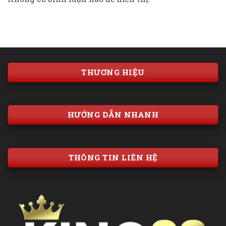
THƯƠNG HIỆU
HƯỚNG DẪN NHANH
THÔNG TIN LIÊN HỆ