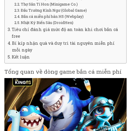
Thợ Săn Tí Hon (Minigame Co.)
Đấu Trường Kình Ngư (Global Game)
Bắn cá miễn phí bản H5 (Webplay)
Nhật Ký Biển Sâu (DroidHen)
Tiêu chí đánh giá mức độ an toàn khi chơi bắn cá
free
Bí kíp nhận quà và duy trì tài nguyên miễn phí
mỗi ngày
Kết luận
Tổng quan về dòng game bắn cá miễn phí