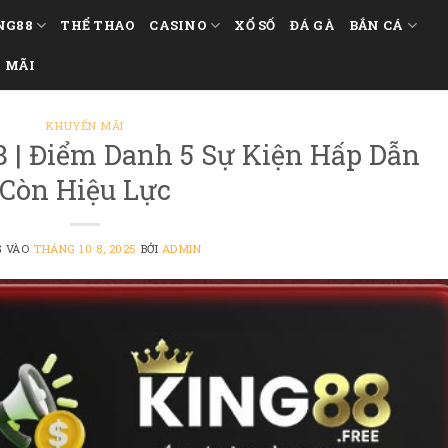
NG88
THỂ THAO
CASINO
XỔ SỐ
ĐÁ GÀ
BẮN CÁ
 MÃI
KHUYẾN MÃI
 | Điểm Danh 5 Sự Kiện Hấp Dẫn
Còn Hiệu Lực
G VÀO
THÁNG 10 8, 2025
BỞI
ADMIN