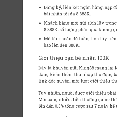
Đăng ký, liên kết ngân hàng, nạp đ
bài nhận tối đa 8.888K.
Khách hàng mới gửi tích lũy trong
8.888K, số lượng phần quà không gi
Mở tài khoản đủ tuần, tích lũy tiền
bao lên đến 888K.
Giới thiệu bạn bè nhận 100K
Đây là khuyến mãi King88 mang lại lợi
dàng kiếm thêm thu nhập thụ động bằn
link độc quyền, mỗi lượt giới thiệu t
Tuy nhiên, người được giới thiệu phải 
Mời càng nhiều, tiền thưởng game thủ
lên đến 0.3% tổng cược sau 7 ngày kể t