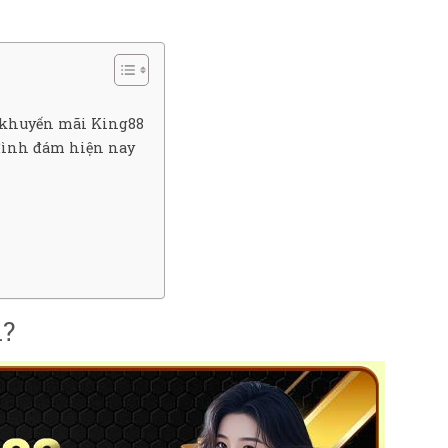
a khuyến mãi King88
đình đám hiện nay
ì?