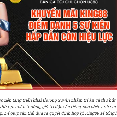
c nền tảng triển khai thường xuyên nhằm tri ân và thu hút
thủ tục nhận thưởng, giá trị đặc sắc riêng, cho phép anh em
. Để giúp tân thủ đưa ra quyết định hợp lý, King88 sẽ tổng 