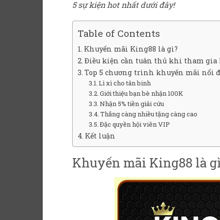
5 sự kiện hot nhất dưới đây!
Table of Contents
Khuyến mãi King88 là gì?
Điều kiện cần tuân thủ khi tham gi
Top 5 chương trình khuyến mãi nổi 
Lì xì cho tân binh
Giới thiệu bạn bè nhận 100K
Nhận 5% tiền giải cứu
Thắng càng nhiều tặng càng cao
Đặc quyền hội viên VIP
Kết luận
Khuyến mãi King88 là g