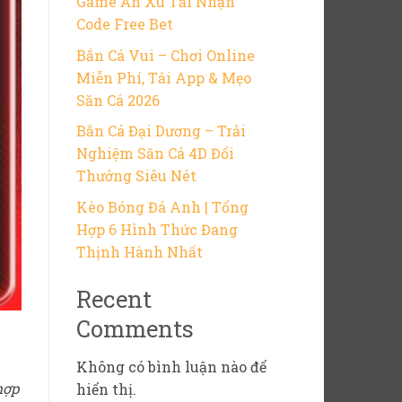
Game Ăn Xu Tải Nhận
Code Free Bet
Bắn Cá Vui – Chơi Online
Miễn Phí, Tải App & Mẹo
Săn Cá 2026
Bắn Cá Đại Dương – Trải
Nghiệm Săn Cá 4D Đổi
Thưởng Siêu Nét
Kèo Bóng Đá Anh | Tổng
Hợp 6 Hình Thức Đang
Thịnh Hành Nhất
Recent
Comments
Không có bình luận nào để
hợp
hiển thị.