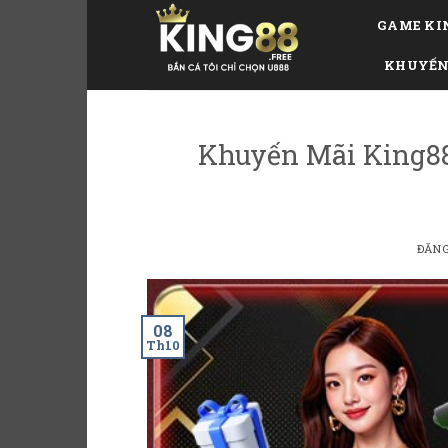
Bỏ
GAME KI
qua
nội
KHUYẾN
dung
Khuyến Mãi King88
ĐĂN
08
Th10