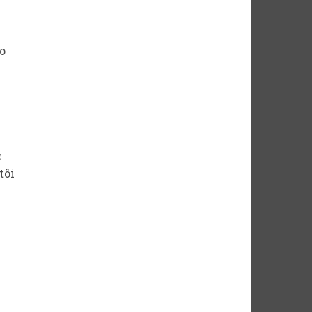
o
c
tôi