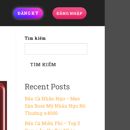
ĐĂNG KÝ
ĐĂNG NHẬP
Tìm kiếm
TÌM KIẾM
Recent Posts
Bắn Cá Nhân Ngư – Mẹo
Săn Boss Mỹ Nhân Ngư Nổ
Thưởng x4000
Bắn Cá Miễn Phí – Top 5