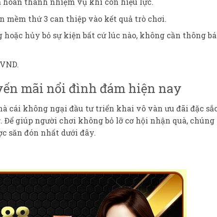
à hoàn thành nhiệm vụ khi còn hiệu lực.
 mềm thứ 3 can thiệp vào kết quả trò chơi.
 hoặc hủy bỏ sự kiện bất cứ lúc nào, không cần thông bá
 VND.
yến mãi nổi đình đám hiện nay
à cái không ngại đầu tư triển khai vô vàn ưu đãi đặc sắ
 Để giúp người chơi không bỏ lỡ cơ hội nhận quà, chúng 
ợc săn đón nhất dưới đây.