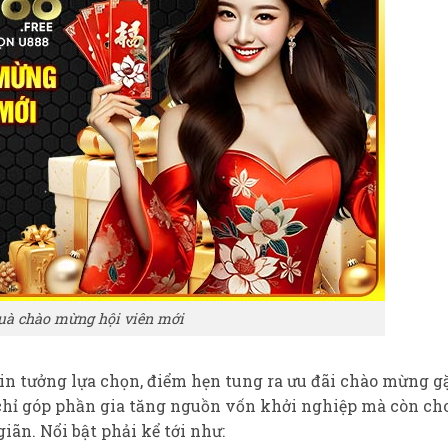
uà chào mừng hội viên mới
in tưởng lựa chọn, điểm hẹn tung ra ưu đãi chào mừng g
chỉ góp phần gia tăng nguồn vốn khởi nghiệp mà còn ch
ãn. Nổi bật phải kể tới như: