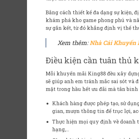
Bằng cách thiết kế đa dạng sự kiện, đị
khám phá kho game phong phú và nân
sự gắn kết, từ đó khẳng định vị thế thư
Xem thêm:
Nhà Cái Khuyến 
Điều kiện cần tuân thủ 
Mỗi khuyến mãi King88 đều xây dựng t
sẽ giúp anh em tránh mắc sai sót và đ
mặt trong hầu hết ưu đãi mà tân binh
Khách hàng được phép tạo, sử dụng 
gian, mượn thông tin để trục lợi, a
Thực hiện mọi quy định về doanh th
hạng,…