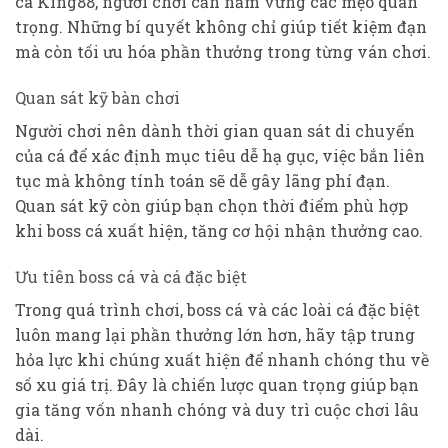
cá King88, người chơi cần nắm vững các mẹo quan
trọng. Những bí quyết không chỉ giúp tiết kiệm đạn
mà còn tối ưu hóa phần thưởng trong từng ván chơi.
Quan sát kỹ bàn chơi
Người chơi nên dành thời gian quan sát di chuyển
của cá để xác định mục tiêu dễ hạ gục, việc bắn liên
tục mà không tính toán sẽ dễ gây lãng phí đạn.
Quan sát kỹ còn giúp bạn chọn thời điểm phù hợp
khi boss cá xuất hiện, tăng cơ hội nhận thưởng cao.
Ưu tiên boss cá và cá đặc biệt
Trong quá trình chơi, boss cá và các loài cá đặc biệt
luôn mang lại phần thưởng lớn hơn, hãy tập trung
hỏa lực khi chúng xuất hiện để nhanh chóng thu về
số xu giá trị. Đây là chiến lược quan trọng giúp bạn
gia tăng vốn nhanh chóng và duy trì cuộc chơi lâu
dài.