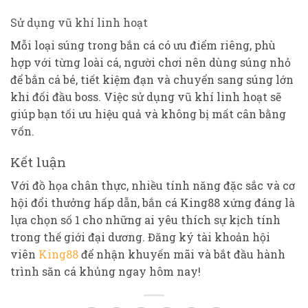
Sử dụng vũ khí linh hoạt
Mỗi loại súng trong bắn cá có ưu điểm riêng, phù
hợp với từng loài cá, người chơi nên dùng súng nhỏ
để bắn cá bé, tiết kiệm đạn và chuyển sang súng lớn
khi đối đầu boss. Việc sử dụng vũ khí linh hoạt sẽ
giúp bạn tối ưu hiệu quả và không bị mất cân bằng
vốn.
Kết luận
Với đồ họa chân thực, nhiều tính năng đặc sắc và cơ
hội đổi thưởng hấp dẫn, bắn cá King88 xứng đáng là
lựa chọn số 1 cho những ai yêu thích sự kịch tính
trong thế giới đại dương. Đăng ký tài khoản hội
viên
King88
để nhận khuyến mãi và bắt đầu hành
trình săn cá khủng ngay hôm nay!