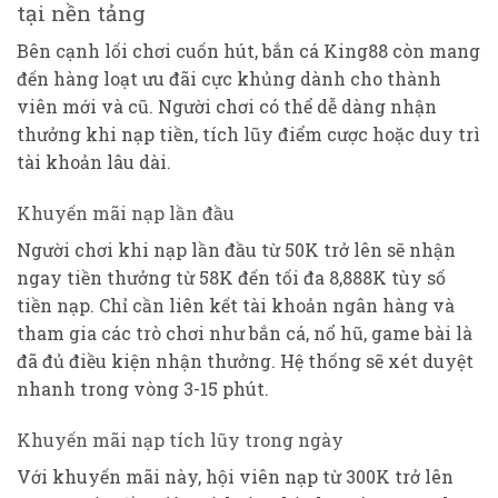
tại nền tảng
Bên cạnh lối chơi cuốn hút, bắn cá King88 còn mang
đến hàng loạt ưu đãi cực khủng dành cho thành
viên mới và cũ. Người chơi có thể dễ dàng nhận
thưởng khi nạp tiền, tích lũy điểm cược hoặc duy trì
tài khoản lâu dài.
Khuyến mãi nạp lần đầu
Người chơi khi nạp lần đầu từ 50K trở lên sẽ nhận
ngay tiền thưởng từ 58K đến tối đa 8,888K tùy số
tiền nạp. Chỉ cần liên kết tài khoản ngân hàng và
tham gia các trò chơi như bắn cá, nổ hũ, game bài là
đã đủ điều kiện nhận thưởng. Hệ thống sẽ xét duyệt
nhanh trong vòng 3-15 phút.
Khuyến mãi nạp tích lũy trong ngày
Với khuyến mãi này, hội viên nạp từ 300K trở lên