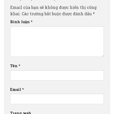
Email của bạn sẽ không được hiển thị công
khai.
Các trường bắt buộc được đánh dấu
*
Bình luận
*
Tên
*
Email
*
Trang web