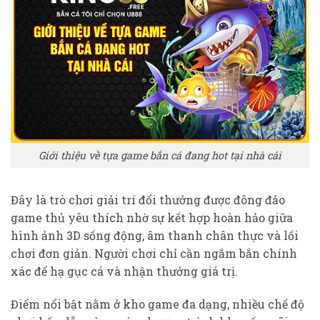
Giới thiệu về tựa game bắn cá đang hot tại nhà cái
Đây là trò chơi giải trí đổi thưởng được đông đảo
game thủ yêu thích nhờ sự kết hợp hoàn hảo giữa
hình ảnh 3D sống động, âm thanh chân thực và lối
chơi đơn giản. Người chơi chỉ cần ngắm bắn chính
xác để hạ gục cá và nhận thưởng giá trị.
Điểm nổi bật nằm ở kho game đa dạng, nhiều chế độ