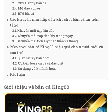
CQ9 Happy bắn cá
MG đảo vui vẻ
RTG bắt cá
Các khuyến mãi hấp dẫn khi chơi bắn cá tại nền
tảng
Khuyến mãi nạp lần đầu
Khuyến mãi nạp tích lũy trong ngày
Khuyến mãi tích lũy theo tuần và tháng
Mẹo chơi bắn cá King88 hiệu quả cho người mới và
cao thủ
Quan sát kỹ bàn chơi
Ưu tiên boss cá và cá đặc biệt
Sử dụng vũ khí linh hoạt
Kết luận
Giới thiệu về bắn cá King88