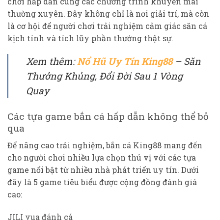
chơi hấp dẫn cùng các chương trình khuyến mãi
thường xuyên. Đây không chỉ là nơi giải trí, mà còn
là cơ hội để người chơi trải nghiệm cảm giác săn cá
kịch tính và tích lũy phần thưởng thật sự.
Xem thêm:
Nổ Hũ Uy Tín King88
– Săn
Thưởng Khủng, Đổi Đời Sau 1 Vòng
Quay
Các tựa game bắn cá hấp dẫn không thể bỏ
qua
Để nâng cao trải nghiệm, bắn cá King88 mang đến
cho người chơi nhiều lựa chọn thú vị với các tựa
game nổi bật từ nhiều nhà phát triển uy tín. Dưới
đây là 5 game tiêu biểu được cộng đồng đánh giá
cao:
JILI vua đánh cá