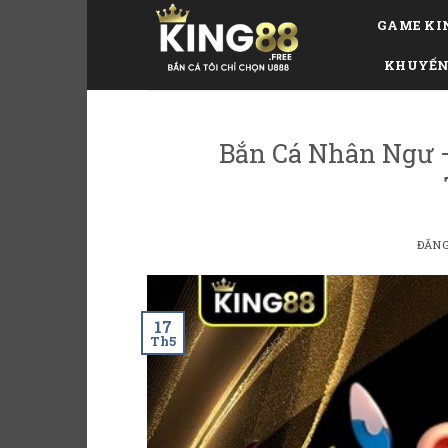
Bỏ
GAME KI
qua
nội
KHUYẾN
dung
Bắn Cá Nhân Ngư 
ĐĂN
17
Th5