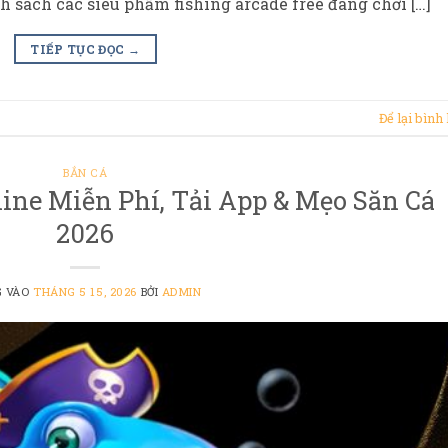
sách các siêu phẩm fishing arcade free đáng chơi […]
TIẾP TỤC ĐỌC
→
Để lại bình
BẮN CÁ
line Miễn Phí, Tải App & Mẹo Săn Cá
2026
G VÀO
THÁNG 5 15, 2026
BỞI
ADMIN