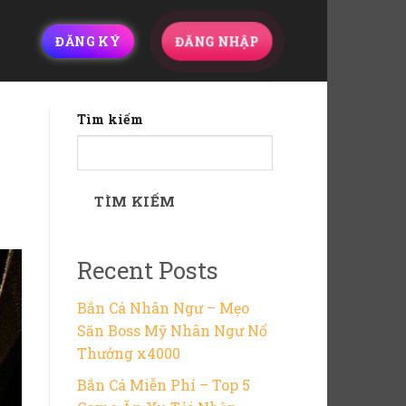
ĐĂNG KÝ
ĐĂNG NHẬP
Tìm kiếm
TÌM KIẾM
Recent Posts
Bắn Cá Nhân Ngư – Mẹo
Săn Boss Mỹ Nhân Ngư Nổ
Thưởng x4000
Bắn Cá Miễn Phí – Top 5