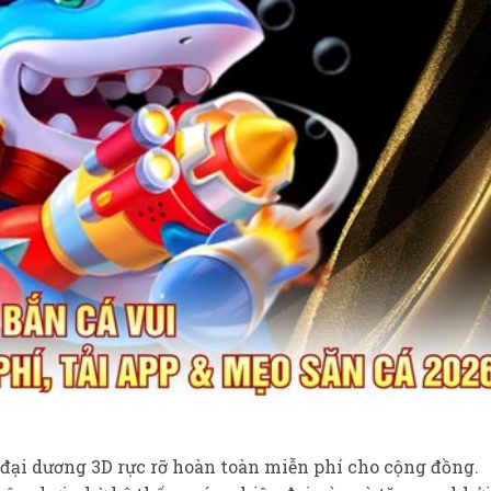
 đại dương 3D rực rỡ hoàn toàn miễn phí cho cộng đồng.