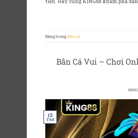
tiền. Hãy cùng KING88 khám phá danh 
Đăng trong
Bắn cá
Bắn Cá Vui – Chơi On
ĐĂN
15
Th5