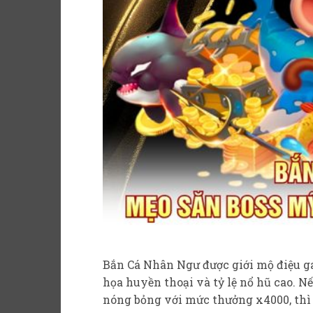
Bắn Cá Nhân Ngư được giới mộ điệu g
họa huyền thoại và tỷ lệ nổ hũ cao.
nóng bỏng với mức thưởng x4000, thì 