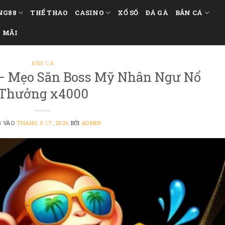
NG88
THỂ THAO
CASINO
XỔ SỐ
ĐÁ GÀ
BẮN CÁ
 MÃI
BẮN CÁ
– Mẹo Săn Boss Mỹ Nhân Ngư Nổ
Thưởng x4000
G VÀO
THÁNG 5 17, 2026
BỞI
ADMIN