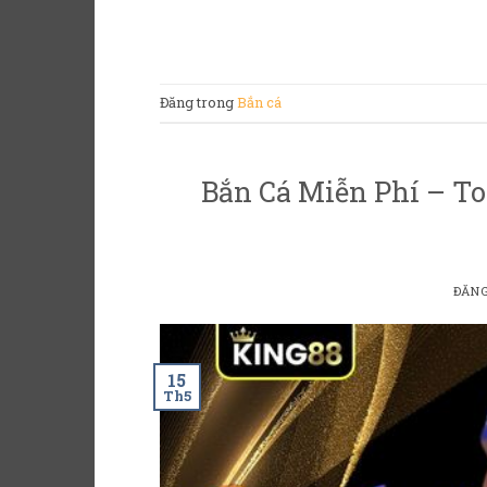
Đăng trong
Bắn cá
Bắn Cá Miễn Phí – To
ĐĂN
15
Th5