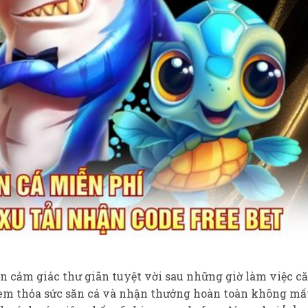
n cảm giác thư giãn tuyệt vời sau những giờ làm việc c
em thỏa sức săn cá và nhận thưởng hoàn toàn không mấ