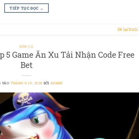
TIẾP TỤC ĐỌC
→
Để lại bình
BẮN CÁ
p 5 Game Ăn Xu Tải Nhận Code Free
Bet
G VÀO
THÁNG 5 15, 2026
BỞI
ADMIN