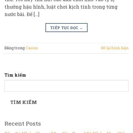
thưởng hậu hĩnh, luật chơi kịch tính trong từng
nước bài. Để […]
TIẾP TỤC ĐỌC
→
Đăng trong
Casino
Để lại bình luận
Tìm kiếm
TÌM KIẾM
Recent Posts