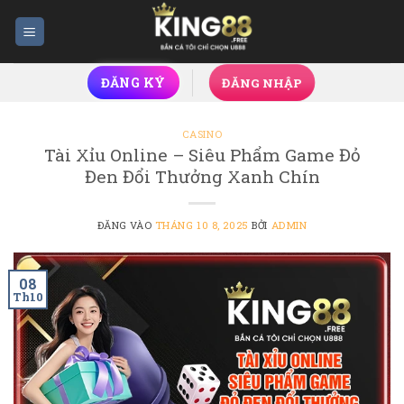
Bỏ
qua
nội
dung
ĐĂNG KÝ
ĐĂNG NHẬP
CASINO
Tài Xỉu Online – Siêu Phẩm Game Đỏ
Đen Đổi Thưởng Xanh Chín
ĐĂNG VÀO
THÁNG 10 8, 2025
BỞI
ADMIN
08
Th10