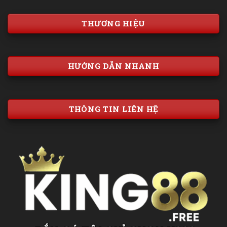
THƯƠNG HIỆU
HƯỚNG DẪN NHANH
THÔNG TIN LIÊN HỆ