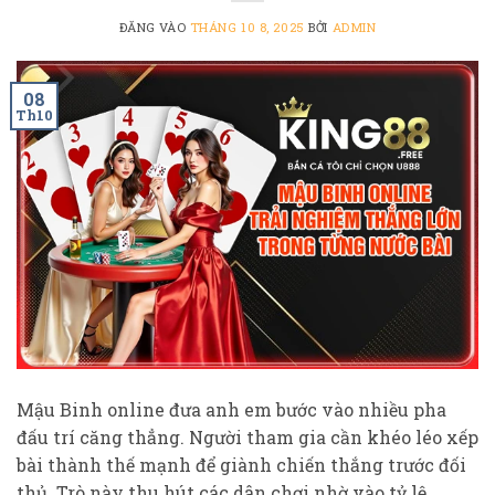
ĐĂNG VÀO
THÁNG 10 8, 2025
BỞI
ADMIN
08
Th10
Mậu Binh online đưa anh em bước vào nhiều pha
đấu trí căng thẳng. Người tham gia cần khéo léo xếp
bài thành thế mạnh để giành chiến thắng trước đối
thủ. Trò này thu hút các dân chơi nhờ vào tỷ lệ