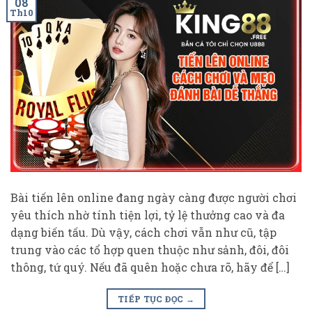
08
Th10
Bài tiến lên online đang ngày càng được người chơi
yêu thích nhờ tính tiện lợi, tỷ lệ thưởng cao và đa
dạng biến tấu. Dù vậy, cách chơi vẫn như cũ, tập
trung vào các tổ hợp quen thuộc như sảnh, đôi, đôi
thông, tứ quý. Nếu đã quên hoặc chưa rõ, hãy để […]
TIẾP TỤC ĐỌC
→