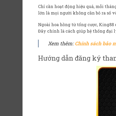
Chỉ cần hoạt động hiệu quả, mỗi tháng
lớn là mọi người không cần bỏ ra số v
Ngoài hoa hồng từ tổng cược, King88 
Đây chính là cách giúp hệ thống đại l
Xem thêm:
Chính sách bảo 
Hướng dẫn đăng ký tham 