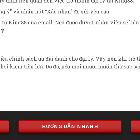
y định liên quan đến việc trở thành đại lý tại King88.
ồng ý” và nhấn nút “Xác nhận” để gửi yêu cầu.
i từ King88 qua email. Nếu được duyệt, nhân viên sẽ liên
lý.
iều chính sách ưu đãi dành cho đại lý. Vậy nên khi trở t
hội kiếm tiền lớn. Do đó, nếu mọi người muốn thử sức sa
HƯỚNG DẪN NHANH