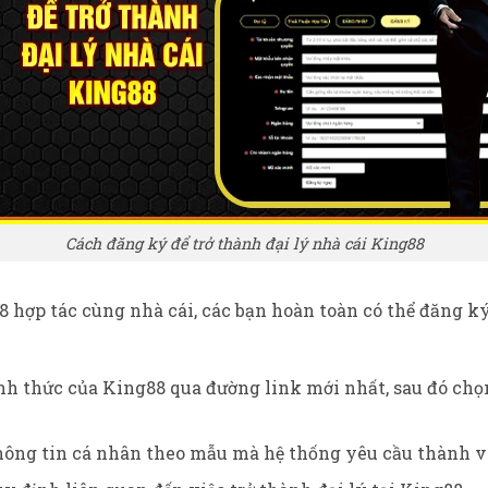
Cách đăng ký để trở thành đại lý nhà cái King88
 hợp tác cùng nhà cái, các bạn hoàn toàn có thể đăng k
nh thức của King88 qua đường link mới nhất, sau đó chọn
thông tin cá nhân theo mẫu mà hệ thống yêu cầu thành v