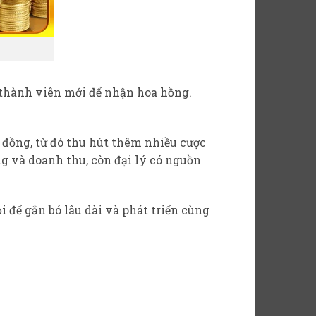
m thành viên mới để nhận hoa hồng.
 đồng, từ đó thu hút thêm nhiều cược
ng và doanh thu, còn đại lý có nguồn
i để gắn bó lâu dài và phát triển cùng