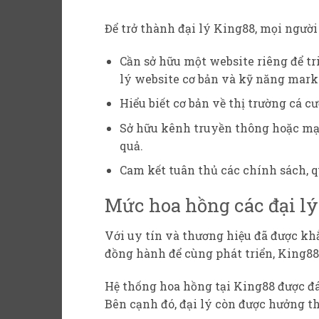
Để trở thành đại lý King88, mọi người
Cần sở hữu một website riêng để tr
lý website cơ bản và kỹ năng mark
Hiểu biết cơ bản về thị trường cá cư
Sở hữu kênh truyền thông hoặc mạn
quả.
Cam kết tuân thủ các chính sách, q
Mức hoa hồng các đại l
Với uy tín và thương hiệu đã được kh
đồng hành để cùng phát triển, King88
Hệ thống hoa hồng tại King88 được đán
Bên cạnh đó, đại lý còn được hưởng t