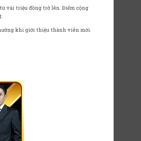
ừ vài triệu đồng trở lên. Điểm cộng
g.
hưởng khi giới thiệu thành viên mới.