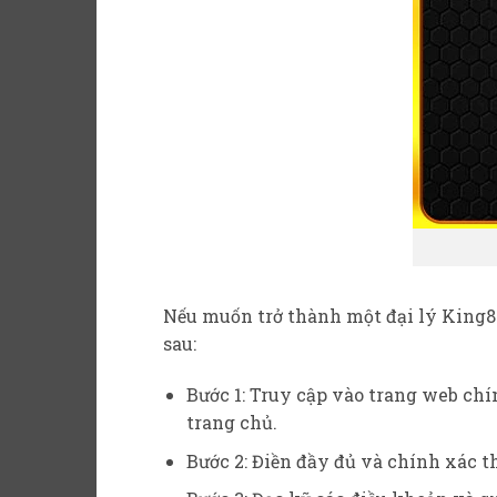
Nếu muốn trở thành một đại lý King88
sau:
Bước 1: Truy cập vào trang web chí
trang chủ.
Bước 2: Điền đầy đủ và chính xác 