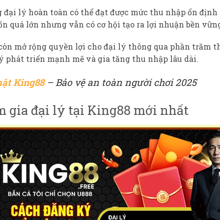
 đại lý hoàn toàn có thể đạt được mức thu nhập ổn định t
ốn quá lớn nhưng vẫn có cơ hội tạo ra lợi nhuận bền vữn
còn mở rộng quyền lợi cho đại lý thông qua phần trăm t
ý phát triển mạnh mẽ và gia tăng thu nhập lâu dài.
mật King88
– Bảo vệ an toàn người chơi 2025
gia đại lý tại King88 mới nhất