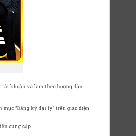
ý tài khoản và làm theo hướng dẫn
 mục “Đăng ký đại lý” trên giao diện
iên cung cấp.