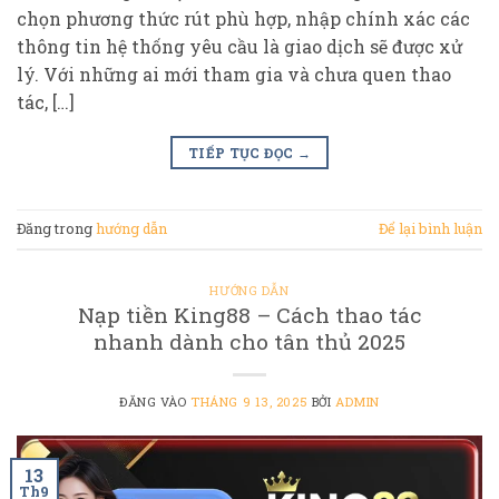
chọn phương thức rút phù hợp, nhập chính xác các
thông tin hệ thống yêu cầu là giao dịch sẽ được xử
lý. Với những ai mới tham gia và chưa quen thao
tác, […]
TIẾP TỤC ĐỌC
→
Đăng trong
hướng dẫn
Để lại bình luận
HƯỚNG DẪN
Nạp tiền King88 – Cách thao tác
nhanh dành cho tân thủ 2025
ĐĂNG VÀO
THÁNG 9 13, 2025
BỞI
ADMIN
13
Th9