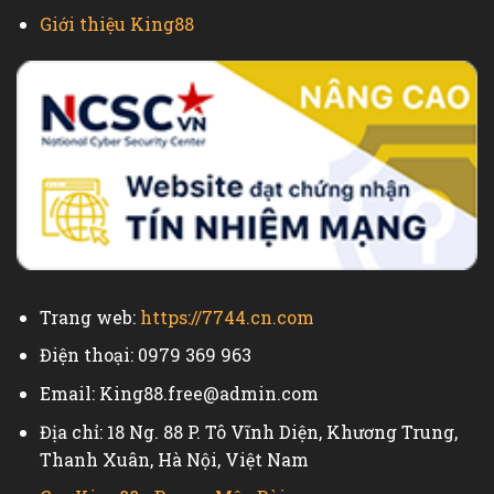
Giới thiệu King88
Trang web:
https://7744.cn.com
Điện thoại: 0979 369 963
Email:
King88.free@admin.com
Địa chỉ: 18 Ng. 88 P. Tô Vĩnh Diện, Khương Trung,
Thanh Xuân, Hà Nội, Việt Nam