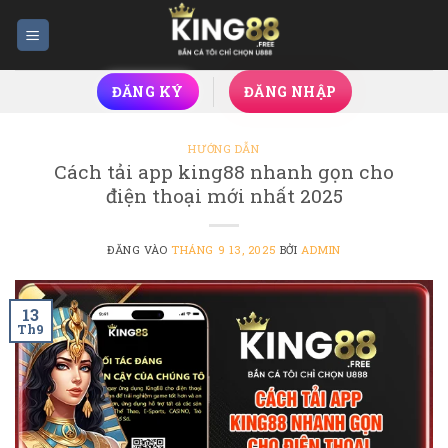
Bỏ
qua
nội
dung
ĐĂNG KÝ
ĐĂNG NHẬP
HƯỚNG DẪN
Cách tải app king88 nhanh gọn cho
điện thoại mới nhất 2025
ĐĂNG VÀO
THÁNG 9 13, 2025
BỞI
ADMIN
13
Th9