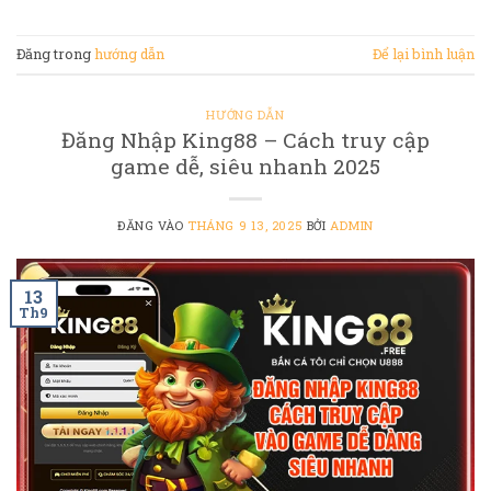
Đăng trong
hướng dẫn
Để lại bình luận
HƯỚNG DẪN
Đăng Nhập King88 – Cách truy cập
game dễ, siêu nhanh 2025
ĐĂNG VÀO
THÁNG 9 13, 2025
BỞI
ADMIN
13
Th9