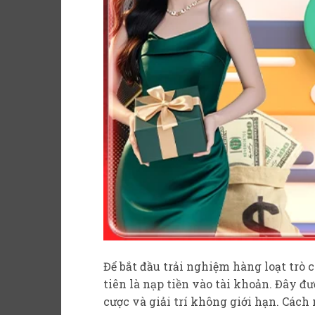
Để bắt đầu trải nghiệm hàng loạt trò 
tiên là nạp tiền vào tài khoản. Đây 
cược và giải trí không giới hạn. Cách