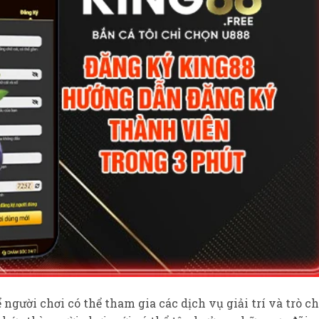
người chơi có thể tham gia các dịch vụ giải trí và trò ch