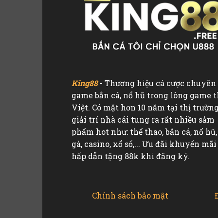
King88
- Thương hiệu cá cược chuyên
game bắn cá, nổ hũ trong lòng game 
Việt. Có mặt hơn 10 năm tại thị trườn
giải trí nhà cái tung ra rất nhiều sảm
phẩm hot như: thể thao, bắn cá, nổ hũ,
gà, casino, xổ số,... Ưu đãi khuyến mãi
hấp dẫn tặng 88k khi đăng ký.
Chính sách bảo mật