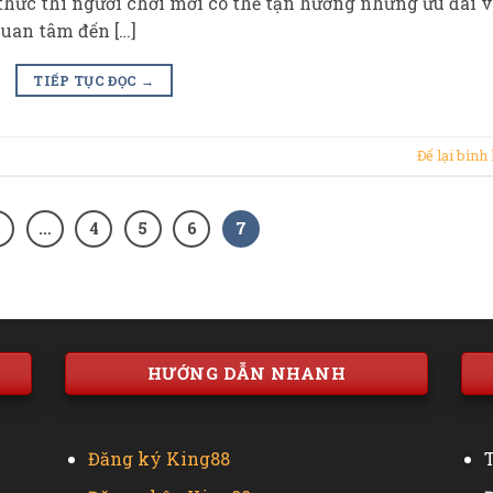
h thức thì người chơi mới có thể tận hưởng những ưu đãi 
quan tâm đến […]
TIẾP TỤC ĐỌC
→
Để lại bình
1
…
4
5
6
7
HƯỚNG DẪN NHANH
Đăng ký King88