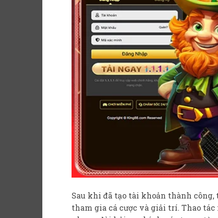
Sau khi đã tạo tài khoản thành công,
tham gia cá cược và giải trí. Thao tá