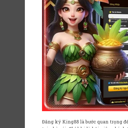
Đăng ký King88 là bước quan trọng để 